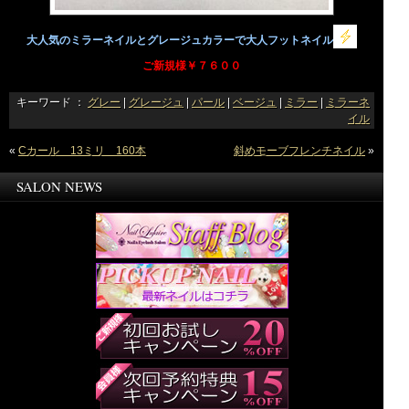
大人気のミラーネイルとグレージュカラーで大人フットネイル
ご新規様￥７６００
キーワード ：
グレー
|
グレージュ
|
パール
|
ベージュ
|
ミラー
|
ミラーネ
イル
«
Cカール 13ミリ 160本
斜めモーブフレンチネイル
»
SALON NEWS