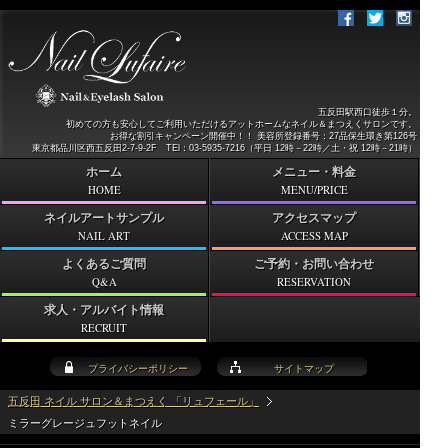
五反田駅西口徒歩１分。
初めての方も安心してご利用いただけるアットホームなネイル＆まつえくサロンです。
お得な割引キャンペーン開催中！！ 美容所登録番号：27品保生環き第126号
東京都品川区西五反田2-7-9-2F TEl：03-5935-7216（平日 12時－22時／土・祝 12時－21時）
ホーム
メニュー・料金
HOME
MENU/PRICE
ネイルアートサンプル
アクセスマップ
NAIL ART
ACCESS MAP
よくあるご質問
ご予約・お問い合わせ
Q&A
RESERVATION
求人・アルバイト情報
RECRUIT
プライバシーポリシー
サイトマップ
五反田 ネイル サロン＆まつえく 「リュフェール」
ミラーグレージュフットネイル