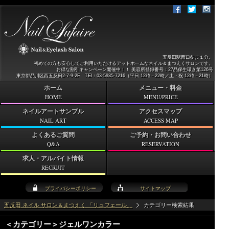
五反田駅西口徒歩１分。
初めての方も安心してご利用いただけるアットホームなネイル＆まつえくサロンです。
お得な割引キャンペーン開催中！！ 美容所登録番号：27品保生環き第126号
東京都品川区西五反田2-7-9-2F TEl：03-5935-7216（平日 12時－22時／土・祝 12時－21時）
ホーム
メニュー・料金
HOME
MENU/PRICE
ネイルアートサンプル
アクセスマップ
NAIL ART
ACCESS MAP
よくあるご質問
ご予約・お問い合わせ
Q&A
RESERVATION
求人・アルバイト情報
RECRUIT
プライバシーポリシー
サイトマップ
五反田 ネイル サロン＆まつえく 「リュフェール」
カテゴリー検索結果
＜カテゴリー＞ジェルワンカラー