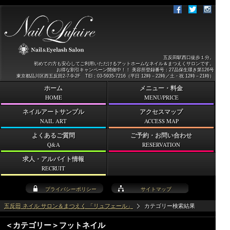
五反田駅西口徒歩１分。
初めての方も安心してご利用いただけるアットホームなネイル＆まつえくサロンです。
お得な割引キャンペーン開催中！！ 美容所登録番号：27品保生環き第126号
東京都品川区西五反田2-7-9-2F TEl：03-5935-7216（平日 12時－22時／土・祝 12時－21時）
ホーム
メニュー・料金
HOME
MENU/PRICE
ネイルアートサンプル
アクセスマップ
NAIL ART
ACCESS MAP
よくあるご質問
ご予約・お問い合わせ
Q&A
RESERVATION
求人・アルバイト情報
RECRUIT
プライバシーポリシー
サイトマップ
五反田 ネイル サロン＆まつえく 「リュフェール」
カテゴリー検索結果
＜カテゴリー＞フットネイル