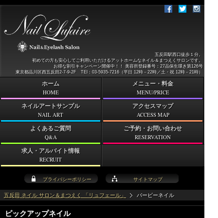
五反田駅西口徒歩１分。
初めての方も安心してご利用いただけるアットホームなネイル＆まつえくサロンです。
お得な割引キャンペーン開催中！！ 美容所登録番号：27品保生環き第126号
東京都品川区西五反田2-7-9-2F TEl：03-5935-7216（平日 12時－22時／土・祝 12時－21時）
ホーム
メニュー・料金
HOME
MENU/PRICE
ネイルアートサンプル
アクセスマップ
NAIL ART
ACCESS MAP
よくあるご質問
ご予約・お問い合わせ
Q&A
RESERVATION
求人・アルバイト情報
RECRUIT
プライバシーポリシー
サイトマップ
五反田 ネイル サロン＆まつえく 「リュフェール」
バービーネイル
ピックアップネイル