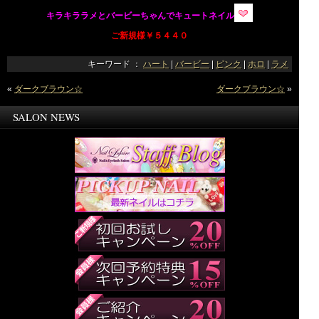
キラキララメとバービーちゃんでキュートネイル
ご新規様￥５４４０
キーワード ：
ハート
|
バービー
|
ピンク
|
ホロ
|
ラメ
«
ダークブラウン☆
ダークブラウン☆
»
SALON NEWS