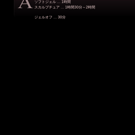
ソフトジェル … 1時間
スカルプチュア … 1時間30分～2時間
ジェルオフ … 30分
スカルプオフ … 1時間
フィルイン … 1時間
※ご希望のアートが凝った物だと上記以上にお時間を頂く事
反対にシンプルな物だとそれ程かからなかったりと、内容に
ご予約の際にご確認ください。