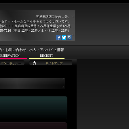
五反田駅西口徒歩１分。
けるアットホームなネイル＆まつえくサロンです。
催中！！ 美容所登録番号：27品保生環き第126号
935-7216（平日 12時－22時／土・祝 12時－21時）
約・お問い合わせ
求人・アルバイト情報
RESERVATION
RECRUIT
イバシーポリシー
サイトマップ