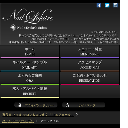
五反田駅西口徒歩１分。
初めての方も安心してご利用いただけるアットホームなネイル＆まつえくサロンです。
お得な割引キャンペーン開催中！！ 美容所登録番号：27品保生環き第126号
東京都品川区西五反田2-7-9-2F TEl：03-5935-7216（平日 12時－22時／土・祝 12時－21時）
ホーム
メニュー・料金
HOME
MENU/PRICE
ネイルアートサンプル
アクセスマップ
NAIL ART
ACCESS MAP
よくあるご質問
ご予約・お問い合わせ
Q&A
RESERVATION
求人・アルバイト情報
RECRUIT
プライバシーポリシー
サイトマップ
五反田 ネイル サロン＆まつえく 「リュフェール」
ネイルアートサンプル
クールネイル