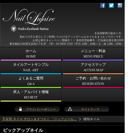
五反田駅西口徒歩１分。
初めての方も安心してご利用いただけるアットホームなネイル＆まつえくサロンです。
お得な割引キャンペーン開催中！！ 美容所登録番号：27品保生環き第126号
東京都品川区西五反田2-7-9-2F TEl：03-5935-7216（平日 12時－22時／土・祝 12時－21時）
ホーム
メニュー・料金
HOME
MENU/PRICE
ネイルアートサンプル
アクセスマップ
NAIL ART
ACCESS MAP
よくあるご質問
ご予約・お問い合わせ
Q&A
RESERVATION
求人・アルバイト情報
RECRUIT
プライバシーポリシー
サイトマップ
五反田 ネイル サロン＆まつえく 「リュフェール」
琥珀ネイル
ピックアップネイル