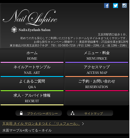
五反田駅西口徒歩１分。
初めての方も安心してご利用いただけるアットホームなネイル＆まつえくサロンです。
お得な割引キャンペーン開催中！！ 美容所登録番号：27品保生環き第126号
東京都品川区西五反田2-7-9-2F TEl：03-5935-7216（平日 12時－22時／土・祝 12時－21時）
ホーム
メニュー・料金
HOME
MENU/PRICE
ネイルアートサンプル
アクセスマップ
NAIL ART
ACCESS MAP
よくあるご質問
ご予約・お問い合わせ
Q&A
RESERVATION
求人・アルバイト情報
RECRUIT
プライバシーポリシー
サイトマップ
五反田 ネイル サロン＆まつえく 「リュフェール」
水面マーブル×光ってる～ネイル