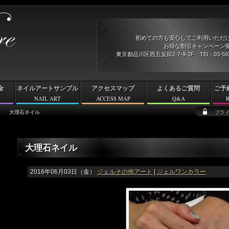
初めての方も安心してご利用いただ
お得な割引キャンペーン開
東京都品川区西五反田2-7-9-2F TEl：03-5
金
ネイルアートサンプル
アクセスマップ
よくあるご質問
ご予
NAIL ART
ACCESS MAP
Q&A
大理石ネイル
プラ
大理石ネイル
2016年06月03日（金）
ジェルその他アート
|
ジェルワンカラー