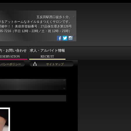
五反田駅西口徒歩１分。
けるアットホームなネイル＆まつえくサロンです。
催中！！ 美容所登録番号：27品保生環き第126号
935-7216（平日 12時－22時／土・祝 12時－21時）
約・お問い合わせ
求人・アルバイト情報
RESERVATION
RECRUIT
イバシーポリシー
サイトマップ