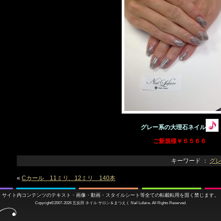
グレー系の大理石ネイル
ご新規様￥６５６６
キーワード ：
グ
«
Cカール 11ミリ、12ミリ 140本
サイト内コンテンツのテキスト・画像・動画・スタイルシート等全ての転載転用を固く禁じます。
Copyright©2007-2026
五反田 ネイル サロン＆まつえく
Nail Lufaire. All Rights Reserved.