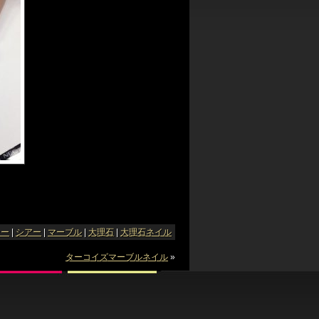
レー
|
シアー
|
マーブル
|
大理石
|
大理石ネイル
ターコイズマーブルネイル
»