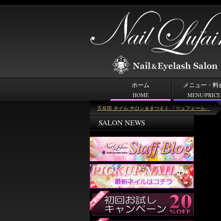
ホーム
メニュー・料
HOME
MENU/PRICE
ピックアップネイル
五反田 ネイル サロン＆まつえく 「リュフェール」
SALON NEWS