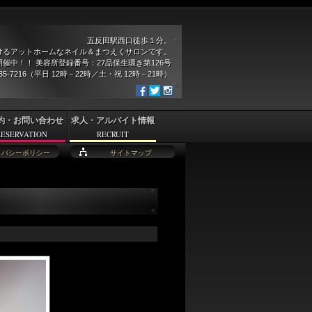
五反田駅西口徒歩１分。
けるアットホームなネイル＆まつえくサロンです。
催中！！ 美容所登録番号：27品保生環き第126号
935-7216（平日 12時－22時／土・祝 12時－21時）
約・お問い合わせ
求人・アルバイト情報
RESERVATION
RECRUIT
イバシーポリシー
サイトマップ