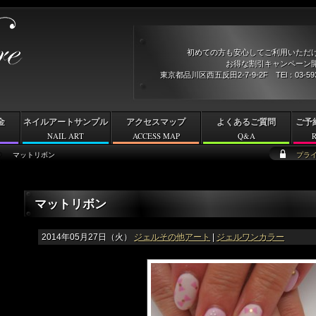
初めての方も安心してご利用いただ
お得な割引キャンペーン開
東京都品川区西五反田2-7-9-2F TEl：03-5
金
ネイルアートサンプル
アクセスマップ
よくあるご質問
ご予
NAIL ART
ACCESS MAP
Q&A
マットリボン
プラ
マットリボン
2014年05月27日（火）
ジェルその他アート
|
ジェルワンカラー