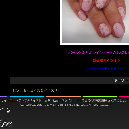
パールとおリボンでキュートなお姫ネ
ご新規様￥６２４０
リピーター様￥６６３０
キーワー
«
ピンクターコイズ＆ペイズリー
サイト内コンテンツのテキスト・画像・動画・スタイルシート等全ての転載転用を固く禁じます。
Copyright©2007-2026
五反田 ネイル サロン＆まつえく
Nail Lufaire. All Rights Reserved.