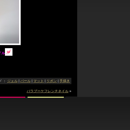
イル
ド ：
ジェル
|
パール
|
マット
|
リボン
|
手描き
バラブーケフレンチネイル
»