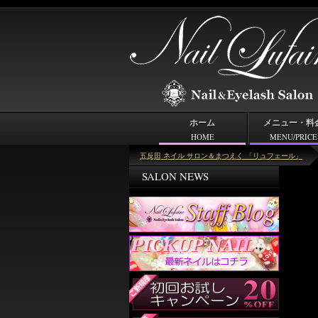
ホーム
メニュー・料
HOME
MENU/PRICE
ピックアップネイル
五反田 ネイル サロン＆まつえく 「リュフェール」
SALON NEWS