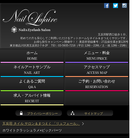
五反田駅西口徒歩１分。
初めての方も安心してご利用いただけるアットホームなネイル＆まつえくサロンです。
お得な割引キャンペーン開催中！！ 美容所登録番号：27品保生環き第126号
東京都品川区西五反田2-7-9-2F TEl：03-5935-7216（平日 12時－22時／土・祝 12時－21時）
ホーム
メニュー・料金
HOME
MENU/PRICE
ネイルアートサンプル
アクセスマップ
NAIL ART
ACCESS MAP
よくあるご質問
ご予約・お問い合わせ
Q&A
RESERVATION
求人・アルバイト情報
RECRUIT
プライバシーポリシー
サイトマップ
五反田 ネイル サロン＆まつえく 「リュフェール」
ホワイトクラッシュラメ×ビックパーツ