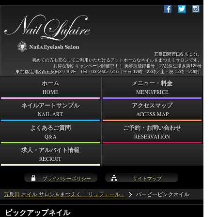
五反田駅西口徒歩１分。
初めての方も安心してご利用いただけるアットホームなネイル＆まつえくサロンです。
お得な割引キャンペーン開催中！！ 美容所登録番号：27品保生環き第126号
東京都品川区西五反田2-7-9-2F TEl：03-5935-7216（平日 12時－22時／土・祝 12時－21時）
ホーム
メニュー・料金
HOME
MENU/PRICE
ネイルアートサンプル
アクセスマップ
NAIL ART
ACCESS MAP
よくあるご質問
ご予約・お問い合わせ
Q&A
RESERVATION
求人・アルバイト情報
RECRUIT
プライバシーポリシー
サイトマップ
五反田 ネイル サロン＆まつえく 「リュフェール」
バービーピンクネイル
ピックアップネイル