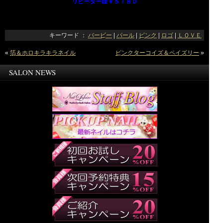
リピーター様￥５７８０
キーワード ：
バービー
|
パール
|
ピンク
|
ロゴ
|
ＬＯＶＥ
«
箔＆ホロキラキラネイル
ピンクターコイズ＆ペイズリー
»
SALON NEWS