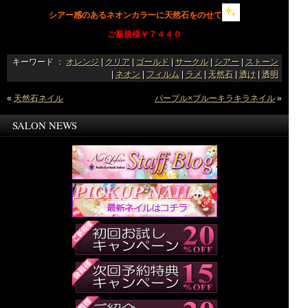
シアー感のあるネオンカラーに天然石をのせて
ご新規様￥７４４０
キーワード ：
オレンジ
|
クリア
|
ゴールド
|
サークル
|
シアー
|
ストーン
|
ネオン
|
フィルム
|
ラメ
|
天然石
|
透け
|
透明
«
天然石ネイル
パープル×ブルーキラキラネイル
»
SALON NEWS