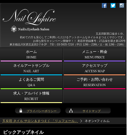
五反田駅西口徒歩１分。
初めての方も安心してご利用いただけるアットホームなネイル＆まつえくサロンです。
お得な割引キャンペーン開催中！！ 美容所登録番号：27品保生環き第126号
東京都品川区西五反田2-7-9-2F TEl：03-5935-7216（平日 12時－22時／土・祝 12時－21時）
ホーム
メニュー・料金
HOME
MENU/PRICE
ネイルアートサンプル
アクセスマップ
NAIL ART
ACCESS MAP
よくあるご質問
ご予約・お問い合わせ
Q&A
RESERVATION
求人・アルバイト情報
RECRUIT
プライバシーポリシー
サイトマップ
五反田 ネイル サロン＆まつえく 「リュフェール」
ネオン×フィルム
ピックアップネイル