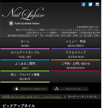
五反田駅西口徒歩１分。
初めての方も安心してご利用いただけるアットホームなネイル＆まつえくサロンです。
お得な割引キャンペーン開催中！！ 美容所登録番号：27品保生環き第126号
東京都品川区西五反田2-7-9-2F TEl：03-5935-7216（平日 12時－22時／土・祝 12時－21時）
ホーム
メニュー・料金
HOME
MENU/PRICE
ネイルアートサンプル
アクセスマップ
NAIL ART
ACCESS MAP
よくあるご質問
ご予約・お問い合わせ
Q&A
RESERVATION
求人・アルバイト情報
RECRUIT
プライバシーポリシー
サイトマップ
五反田 ネイル サロン＆まつえく 「リュフェール」
ヌーディ―マットネイル
ピックアップネイル