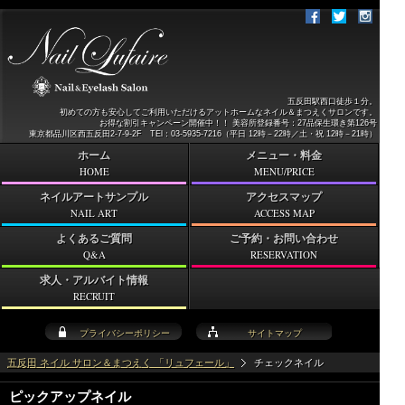
五反田駅西口徒歩１分。
初めての方も安心してご利用いただけるアットホームなネイル＆まつえくサロンです。
お得な割引キャンペーン開催中！！ 美容所登録番号：27品保生環き第126号
東京都品川区西五反田2-7-9-2F TEl：03-5935-7216（平日 12時－22時／土・祝 12時－21時）
ホーム
メニュー・料金
HOME
MENU/PRICE
ネイルアートサンプル
アクセスマップ
NAIL ART
ACCESS MAP
よくあるご質問
ご予約・お問い合わせ
Q&A
RESERVATION
求人・アルバイト情報
RECRUIT
プライバシーポリシー
サイトマップ
五反田 ネイル サロン＆まつえく 「リュフェール」
チェックネイル
ピックアップネイル