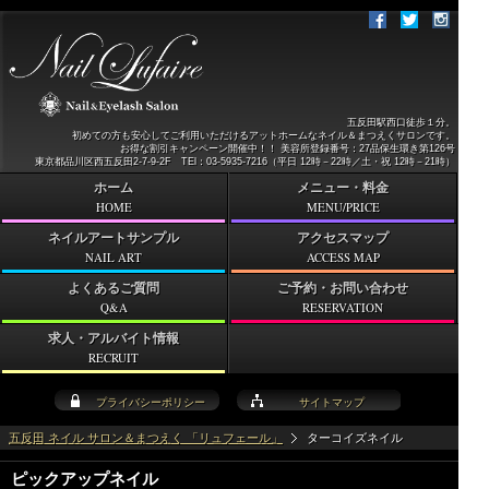
五反田駅西口徒歩１分。
初めての方も安心してご利用いただけるアットホームなネイル＆まつえくサロンです。
お得な割引キャンペーン開催中！！ 美容所登録番号：27品保生環き第126号
東京都品川区西五反田2-7-9-2F TEl：03-5935-7216（平日 12時－22時／土・祝 12時－21時）
ホーム
メニュー・料金
HOME
MENU/PRICE
ネイルアートサンプル
アクセスマップ
NAIL ART
ACCESS MAP
よくあるご質問
ご予約・お問い合わせ
Q&A
RESERVATION
求人・アルバイト情報
RECRUIT
プライバシーポリシー
サイトマップ
五反田 ネイル サロン＆まつえく 「リュフェール」
ターコイズネイル
ピックアップネイル