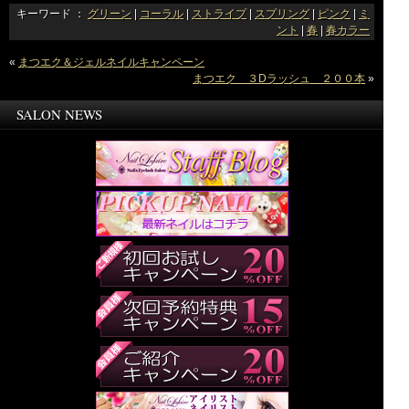
キーワード ：
グリーン
|
コーラル
|
ストライプ
|
スプリング
|
ピンク
|
ミ
ント
|
春
|
春カラー
«
まつエク＆ジェルネイルキャンペーン
まつエク ３Dラッシュ ２００本
»
SALON NEWS