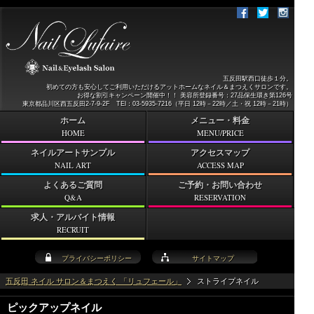
五反田駅西口徒歩１分。
初めての方も安心してご利用いただけるアットホームなネイル＆まつえくサロンです。
お得な割引キャンペーン開催中！！ 美容所登録番号：27品保生環き第126号
東京都品川区西五反田2-7-9-2F TEl：03-5935-7216（平日 12時－22時／土・祝 12時－21時）
ホーム
メニュー・料金
HOME
MENU/PRICE
ネイルアートサンプル
アクセスマップ
NAIL ART
ACCESS MAP
よくあるご質問
ご予約・お問い合わせ
Q&A
RESERVATION
求人・アルバイト情報
RECRUIT
プライバシーポリシー
サイトマップ
五反田 ネイル サロン＆まつえく 「リュフェール」
ストライプネイル
ピックアップネイル