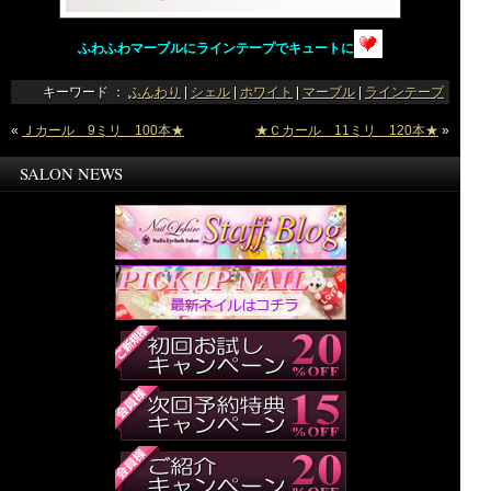
ふわふわマーブルにラインテープでキュートに
キーワード ：
ふんわり
|
シェル
|
ホワイト
|
マーブル
|
ラインテープ
«
Ｊカール 9ミリ 100本★
★Ｃカール 11ミリ 120本★
»
SALON NEWS