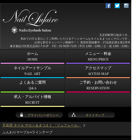
五反田駅西口徒歩１分。
初めての方も安心してご利用いただけるアットホームなネイル＆まつえくサロンです。
お得な割引キャンペーン開催中！！ 美容所登録番号：27品保生環き第126号
東京都品川区西五反田2-7-9-2F TEl：03-5935-7216（平日 12時－22時／土・祝 12時－21時）
ホーム
メニュー・料金
HOME
MENU/PRICE
ネイルアートサンプル
アクセスマップ
NAIL ART
ACCESS MAP
よくあるご質問
ご予約・お問い合わせ
Q&A
RESERVATION
求人・アルバイト情報
RECRUIT
プライバシーポリシー
サイトマップ
五反田 ネイル サロン＆まつえく 「リュフェール」
ふんわりマーブル×ラインテープ