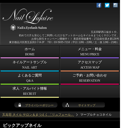
五反田駅西口徒歩１分。
初めての方も安心してご利用いただけるアットホームなネイル＆まつえくサロンです。
お得な割引キャンペーン開催中！！ 美容所登録番号：27品保生環き第126号
東京都品川区西五反田2-7-9-2F TEl：03-5935-7216（平日 12時－22時／土・祝 12時－21時）
ホーム
メニュー・料金
HOME
MENU/PRICE
ネイルアートサンプル
アクセスマップ
NAIL ART
ACCESS MAP
よくあるご質問
ご予約・お問い合わせ
Q&A
RESERVATION
求人・アルバイト情報
RECRUIT
プライバシーポリシー
サイトマップ
五反田 ネイル サロン＆まつえく 「リュフェール」
マーブルチョコネイル
ピックアップネイル