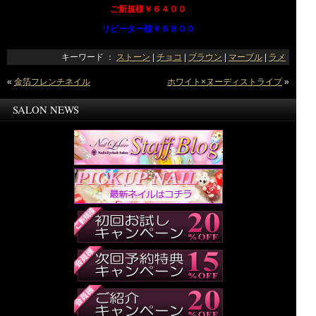
ご新規様￥６４００
リピーター様￥６８００
キーワード ：
ストーン
|
チョコ
|
ブラウン
|
マーブル
|
ラメ
«
金箔フレンチネイル
ホワイト×ヌーディストライプ
»
SALON NEWS