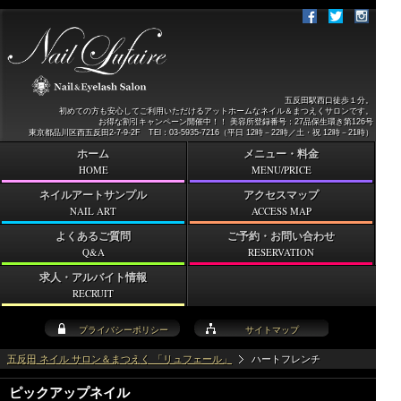
五反田駅西口徒歩１分。
初めての方も安心してご利用いただけるアットホームなネイル＆まつえくサロンです。
お得な割引キャンペーン開催中！！ 美容所登録番号：27品保生環き第126号
東京都品川区西五反田2-7-9-2F TEl：03-5935-7216（平日 12時－22時／土・祝 12時－21時）
ホーム
メニュー・料金
HOME
MENU/PRICE
ネイルアートサンプル
アクセスマップ
NAIL ART
ACCESS MAP
よくあるご質問
ご予約・お問い合わせ
Q&A
RESERVATION
求人・アルバイト情報
RECRUIT
プライバシーポリシー
サイトマップ
五反田 ネイル サロン＆まつえく 「リュフェール」
ハートフレンチ
ピックアップネイル