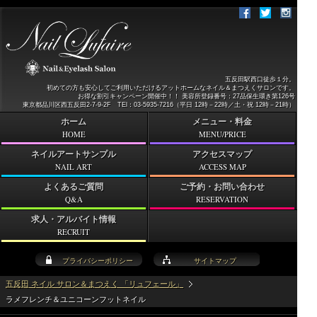
五反田駅西口徒歩１分。
初めての方も安心してご利用いただけるアットホームなネイル＆まつえくサロンです。
お得な割引キャンペーン開催中！！ 美容所登録番号：27品保生環き第126号
東京都品川区西五反田2-7-9-2F TEl：03-5935-7216（平日 12時－22時／土・祝 12時－21時）
ホーム
メニュー・料金
HOME
MENU/PRICE
ネイルアートサンプル
アクセスマップ
NAIL ART
ACCESS MAP
よくあるご質問
ご予約・お問い合わせ
Q&A
RESERVATION
求人・アルバイト情報
RECRUIT
プライバシーポリシー
サイトマップ
五反田 ネイル サロン＆まつえく 「リュフェール」
ラメフレンチ＆ユニコーンフットネイル