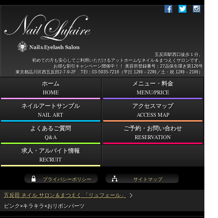
五反田駅西口徒歩１分。
初めての方も安心してご利用いただけるアットホームなネイル＆まつえくサロンです。
お得な割引キャンペーン開催中！！ 美容所登録番号：27品保生環き第126号
東京都品川区西五反田2-7-9-2F TEl：03-5935-7216（平日 12時－22時／土・祝 12時－21時）
ホーム
メニュー・料金
HOME
MENU/PRICE
ネイルアートサンプル
アクセスマップ
NAIL ART
ACCESS MAP
よくあるご質問
ご予約・お問い合わせ
Q&A
RESERVATION
求人・アルバイト情報
RECRUIT
プライバシーポリシー
サイトマップ
五反田 ネイル サロン＆まつえく 「リュフェール」
ピンク×キラキラ×おリボンパーツ