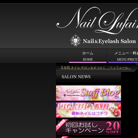
ホーム
メニュー・料
HOME
MENU/PRICE
ピックアップネイル
五反田 ネイル サロン＆まつえく 「リュフェール」
SALON NEWS