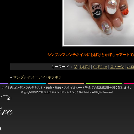
シンプルフレンチネイルにおばけとかぼちゃアートで
キーワード ：
V
|
おばけ
|
かぼちゃ
|
ストーン
|
ハ
«
サンプル☆ヌーディ×キラキラ
サイト内コンテンツのテキスト・画像・動画・スタイルシート等全ての転載転用を固く禁じます。
Copyright©2007-2026
五反田 ネイル サロン＆まつえく
Nail Lufaire. All Rights Reserved.