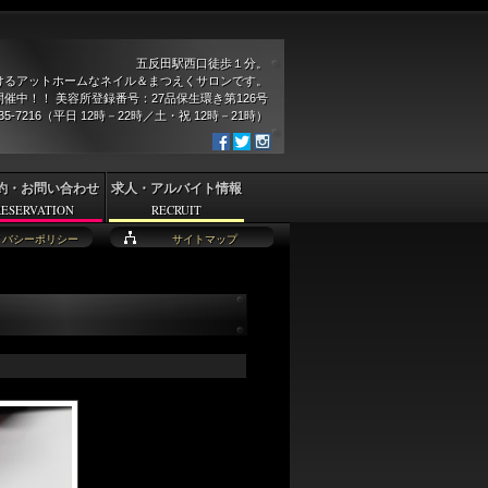
五反田駅西口徒歩１分。
けるアットホームなネイル＆まつえくサロンです。
催中！！ 美容所登録番号：27品保生環き第126号
935-7216（平日 12時－22時／土・祝 12時－21時）
約・お問い合わせ
求人・アルバイト情報
RESERVATION
RECRUIT
イバシーポリシー
サイトマップ