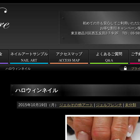
初めての方も安心してご利用いただ
お得な割引キャンペーン開
東京都品川区西五反田2-7-9-2F TEl：03-5
金
ネイルアートサンプル
アクセスマップ
よくあるご質問
ご予
NAIL ART
ACCESS MAP
Q&A
ハロウィンネイル
プラ
ハロウィンネイル
2015年10月19日（月）
ジェルその他アート
|
ジェルフレンチ
|
未分類