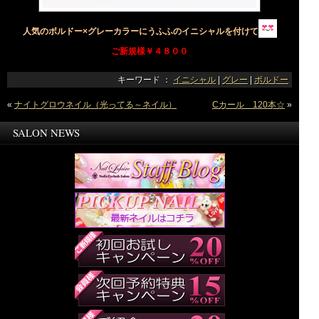
人気のボルドー×グレーカラーにうふふのイニシャルを付けて
ご新規様￥４８００
キーワード ：
イニシャル
|
グレー
|
ボルドー
«
ナイトグロウネイル（光ってる～ネイル）
Cカール 120本☆
»
SALON NEWS