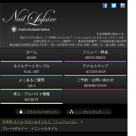
五反田駅西口徒歩１分。
初めての方も安心してご利用いただけるアットホームなネイル＆まつえくサロンです。
お得な割引キャンペーン開催中！！ 美容所登録番号：27品保生環き第126号
東京都品川区西五反田2-7-9-2F TEl：03-5935-7216（平日 12時－22時／土・祝 12時－21時）
ホーム
メニュー・料金
HOME
MENU/PRICE
ネイルアートサンプル
アクセスマップ
NAIL ART
ACCESS MAP
よくあるご質問
ご予約・お問い合わせ
Q&A
RESERVATION
求人・アルバイト情報
RECRUIT
プライバシーポリシー
サイトマップ
五反田 ネイル サロン＆まつえく 「リュフェール」
グレー×ボルドー イニシャルネイル