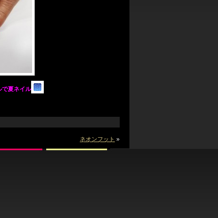
ルで夏ネイル
ネオンフット
»