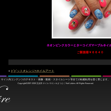
ネオンピンクカラーとターコイズマーブルネイ
ご新規様￥６６４０
«
ビビットオレンジ×ホイルアート
サイト内コンテンツのテキスト・画像・動画・スタイルシート等全ての転載転用を固く禁じます。
Copyright©2007-2026
五反田 ネイル サロン＆まつえく
Nail Lufaire. All Rights Reserved.