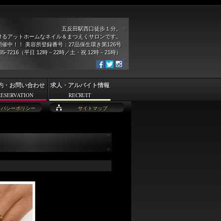
五反田駅西口徒歩１分。
けるアットホームなネイル＆まつえくサロンです。
催中！！ 美容所登録番号：27品保生環き第126号
935-7216（平日 12時－22時／土・祝 12時－21時）
約・お問い合わせ
求人・アルバイト情報
RESERVATION
RECRUIT
イバシーポリシー
サイトマップ