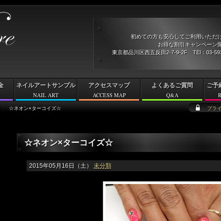
初めての方も安心してご利用いただ
お得な割引キャンペーン開
東京都品川区西五反田2-7-9-2F TEl：03-5
金
ネイルアートサンプル
アクセスマップ
よくあるご質問
ご予
NAIL ART
ACCESS MAP
Q&A
☆ネオン×ターコイズ☆
プラ
☆ネオン×ターコイズ☆
2015年05月16日（土）
未分類