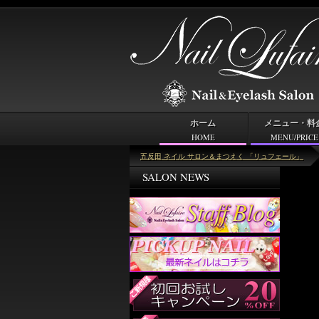
ホーム
メニュー・料
HOME
MENU/PRICE
ピックアップネイル
五反田 ネイル サロン＆まつえく 「リュフェール」
SALON NEWS