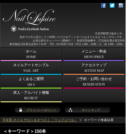
五反田駅西口徒歩１分。
初めての方も安心してご利用いただけるアットホームなネイル＆まつえくサロンです。
お得な割引キャンペーン開催中！！ 美容所登録番号：27品保生環き第126号
東京都品川区西五反田2-7-9-2F TEl：03-5935-7216（平日 12時－22時／土・祝 12時－21時）
ホーム
メニュー・料金
HOME
MENU/PRICE
ネイルアートサンプル
アクセスマップ
NAIL ART
ACCESS MAP
よくあるご質問
ご予約・お問い合わせ
Q&A
RESERVATION
求人・アルバイト情報
RECRUIT
プライバシーポリシー
サイトマップ
五反田 ネイル サロン＆まつえく 「リュフェール」
キーワード検索結果
＜キーワード＞150本