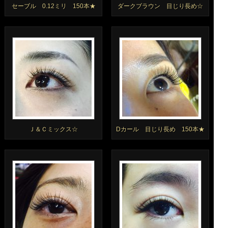
セーブル 0.12ミリ 150本★
ダークブラウン 目じり長め☆
Ｊ＆Ｃミックス☆
Dカール 目じり長め 150本★