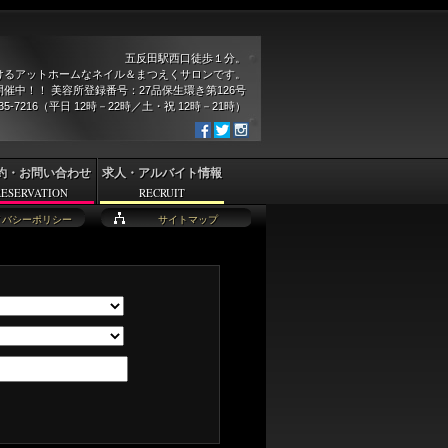
五反田駅西口徒歩１分。
けるアットホームなネイル＆まつえくサロンです。
催中！！ 美容所登録番号：27品保生環き第126号
935-7216（平日 12時－22時／土・祝 12時－21時）
約・お問い合わせ
求人・アルバイト情報
RESERVATION
RECRUIT
イバシーポリシー
サイトマップ