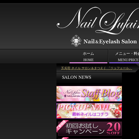
ホーム
メニュー・料
HOME
MENU/PRICE
＜キーワード＞Ｗ
五反田 ネイル サロン＆まつえく 「リュフェール」
SALON NEWS