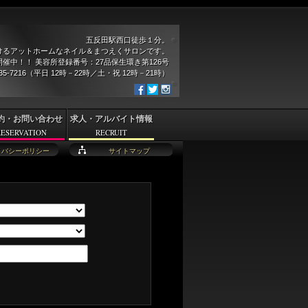
五反田駅西口徒歩１分。
けるアットホームなネイル＆まつえくサロンです。
催中！！ 美容所登録番号：27品保生環き第126号
935-7216（平日 12時－22時／土・祝 12時－21時）
約・お問い合わせ
求人・アルバイト情報
RESERVATION
RECRUIT
イバシーポリシー
サイトマップ