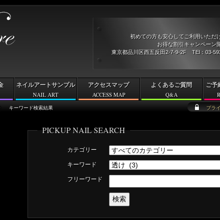
初めての方も安心してご利用いただ
お得な割引キャンペーン開
東京都品川区西五反田2-7-9-2F TEl：03-5
金
ネイルアートサンプル
アクセスマップ
よくあるご質問
ご予
NAIL ART
ACCESS MAP
Q&A
キーワード検索結果
プラ
PICKUP NAIL SEARCH
カテゴリー
キーワード
フリーワード