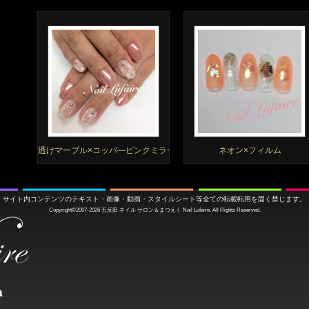
透けマーブル×コッパ―ピンクミラー
ネオン×フィルム
サイト内コンテンツのテキスト・画像・動画・スタイルシート等全ての転載転用を固く禁じます。
Copyright©2007-2026
五反田 ネイル サロン＆まつえく
Nail Lufaire. All Rights Reserved.