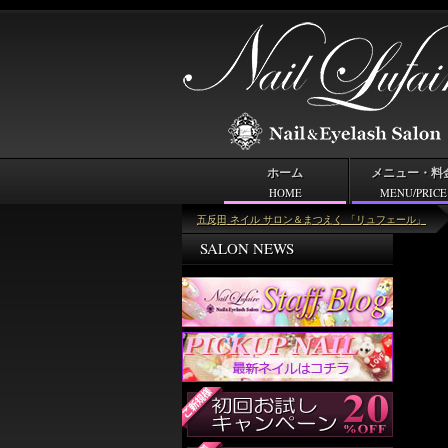
ホーム
メニュー・料
HOME
MENU/PRICE
＜キーワード＞透け
五反田 ネイル サロン＆まつえく 「リュフェール」
SALON NEWS