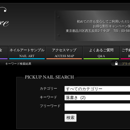
初めての方も安心してご利用いただ
お得な割引キャンペーン開
東京都品川区西五反田2-7-9-2F TEl：03-5
金
ネイルアートサンプル
アクセスマップ
よくあるご質問
ご予
NAIL ART
ACCESS MAP
Q&A
キーワード検索結果
プラ
PICKUP NAIL SEARCH
カテゴリー
キーワード
フリーワード