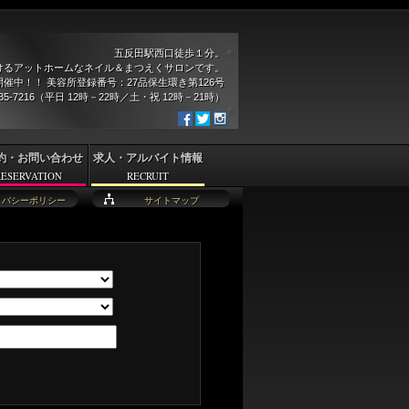
五反田駅西口徒歩１分。
けるアットホームなネイル＆まつえくサロンです。
催中！！ 美容所登録番号：27品保生環き第126号
935-7216（平日 12時－22時／土・祝 12時－21時）
約・お問い合わせ
求人・アルバイト情報
RESERVATION
RECRUIT
イバシーポリシー
サイトマップ