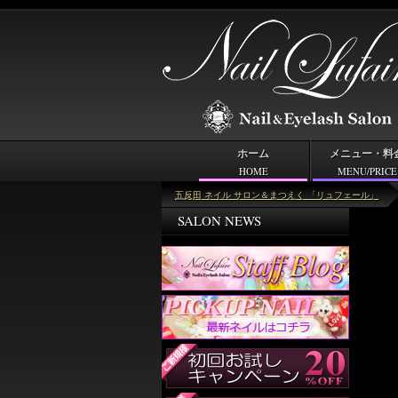
ホーム
メニュー・料
HOME
MENU/PRICE
＜キーワード＞落書き
五反田 ネイル サロン＆まつえく 「リュフェール」
SALON NEWS