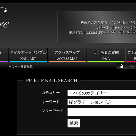
初めての方も安心してご利用いただ
お得な割引キャンペーン開
東京都品川区西五反田2-7-9-2F TEl：03-5
金
ネイルアートサンプル
アクセスマップ
よくあるご質問
ご予
NAIL ART
ACCESS MAP
Q&A
キーワード検索結果
プラ
PICKUP NAIL SEARCH
カテゴリー
キーワード
フリーワード