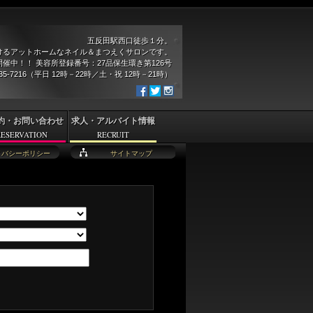
五反田駅西口徒歩１分。
けるアットホームなネイル＆まつえくサロンです。
催中！！ 美容所登録番号：27品保生環き第126号
935-7216（平日 12時－22時／土・祝 12時－21時）
約・お問い合わせ
求人・アルバイト情報
RESERVATION
RECRUIT
イバシーポリシー
サイトマップ