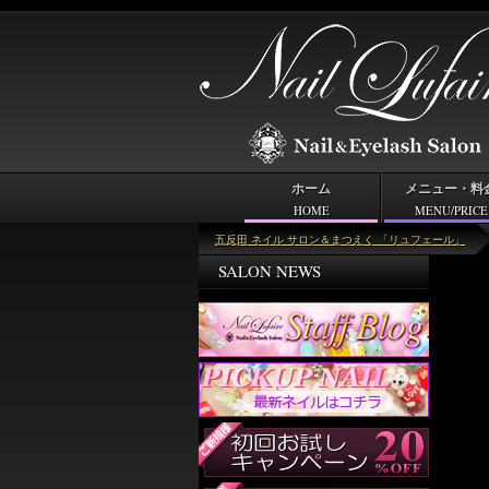
ホーム
メニュー・料
HOME
MENU/PRICE
＜キーワード＞縦グラデーション
五反田 ネイル サロン＆まつえく 「リュフェール」
SALON NEWS