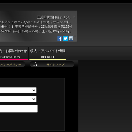
五反田駅西口徒歩１分。
けるアットホームなネイル＆まつえくサロンです。
催中！！ 美容所登録番号：27品保生環き第126号
935-7216（平日 12時－22時／土・祝 12時－21時）
約・お問い合わせ
求人・アルバイト情報
RESERVATION
RECRUIT
イバシーポリシー
サイトマップ