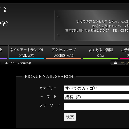
初めての方も安心してご利用いただ
お得な割引キャンペーン開
東京都品川区西五反田2-7-9-2F TEl：03-5
金
ネイルアートサンプル
アクセスマップ
よくあるご質問
ご予
NAIL ART
ACCESS MAP
Q&A
キーワード検索結果
プラ
PICKUP NAIL SEARCH
カテゴリー
キーワード
フリーワード