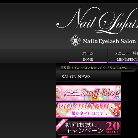
ホーム
メニュー・料
HOME
MENU/PRICE
＜キーワード＞総柄
五反田 ネイル サロン＆まつえく 「リュフェール」
SALON NEWS