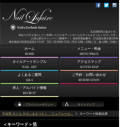
五反田駅西口徒歩１分。
初めての方も安心してご利用いただけるアットホームなネイル＆まつえくサロンです。
お得な割引キャンペーン開催中！！ 美容所登録番号：27品保生環き第126号
東京都品川区西五反田2-7-9-2F TEl：03-5935-7216（平日 12時－22時／土・祝 12時－21時）
ホーム
メニュー・料金
HOME
MENU/PRICE
ネイルアートサンプル
アクセスマップ
NAIL ART
ACCESS MAP
よくあるご質問
ご予約・お問い合わせ
Q&A
RESERVATION
求人・アルバイト情報
RECRUIT
プライバシーポリシー
サイトマップ
五反田 ネイル サロン＆まつえく 「リュフェール」
キーワード検索結果
＜キーワード＞箔