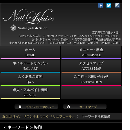
五反田駅西口徒歩１分。
初めての方も安心してご利用いただけるアットホームなネイル＆まつえくサロンです。
お得な割引キャンペーン開催中！！ 美容所登録番号：27品保生環き第126号
東京都品川区西五反田2-7-9-2F TEl：03-5935-7216（平日 12時－22時／土・祝 12時－21時）
ホーム
メニュー・料金
HOME
MENU/PRICE
ネイルアートサンプル
アクセスマップ
NAIL ART
ACCESS MAP
よくあるご質問
ご予約・お問い合わせ
Q&A
RESERVATION
求人・アルバイト情報
RECRUIT
プライバシーポリシー
サイトマップ
五反田 ネイル サロン＆まつえく 「リュフェール」
キーワード検索結果
＜キーワード＞矢印