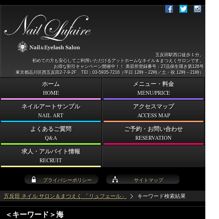
五反田駅西口徒歩１分。
初めての方も安心してご利用いただけるアットホームなネイル＆まつえくサロンです。
お得な割引キャンペーン開催中！！ 美容所登録番号：27品保生環き第126号
東京都品川区西五反田2-7-9-2F TEl：03-5935-7216（平日 12時－22時／土・祝 12時－21時）
ホーム
メニュー・料金
HOME
MENU/PRICE
ネイルアートサンプル
アクセスマップ
NAIL ART
ACCESS MAP
よくあるご質問
ご予約・お問い合わせ
Q&A
RESERVATION
求人・アルバイト情報
RECRUIT
プライバシーポリシー
サイトマップ
五反田 ネイル サロン＆まつえく 「リュフェール」
キーワード検索結果
＜キーワード＞海