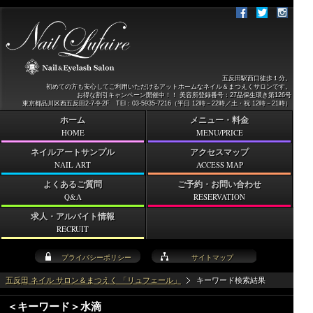
五反田駅西口徒歩１分。
初めての方も安心してご利用いただけるアットホームなネイル＆まつえくサロンです。
お得な割引キャンペーン開催中！！ 美容所登録番号：27品保生環き第126号
東京都品川区西五反田2-7-9-2F TEl：03-5935-7216（平日 12時－22時／土・祝 12時－21時）
ホーム
メニュー・料金
HOME
MENU/PRICE
ネイルアートサンプル
アクセスマップ
NAIL ART
ACCESS MAP
よくあるご質問
ご予約・お問い合わせ
Q&A
RESERVATION
求人・アルバイト情報
RECRUIT
プライバシーポリシー
サイトマップ
五反田 ネイル サロン＆まつえく 「リュフェール」
キーワード検索結果
＜キーワード＞水滴