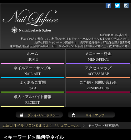
五反田駅西口徒歩１分。
初めての方も安心してご利用いただけるアットホームなネイル＆まつえくサロンです。
お得な割引キャンペーン開催中！！ 美容所登録番号：27品保生環き第126号
東京都品川区西五反田2-7-9-2F TEl：03-5935-7216（平日 12時－22時／土・祝 12時－21時）
ホーム
メニュー・料金
HOME
MENU/PRICE
ネイルアートサンプル
アクセスマップ
NAIL ART
ACCESS MAP
よくあるご質問
ご予約・お問い合わせ
Q&A
RESERVATION
求人・アルバイト情報
RECRUIT
プライバシーポリシー
サイトマップ
五反田 ネイル サロン＆まつえく 「リュフェール」
キーワード検索結果
＜キーワード＞幾何学ネイル