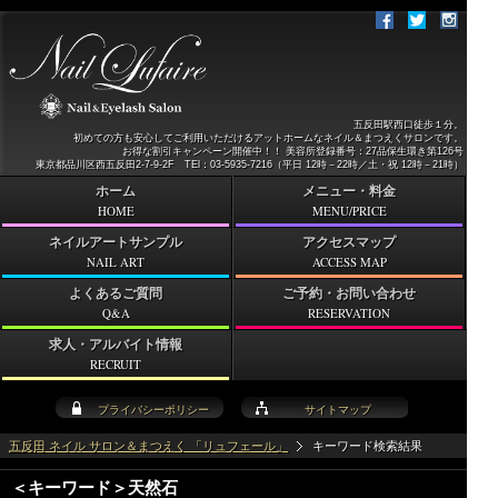
五反田駅西口徒歩１分。
初めての方も安心してご利用いただけるアットホームなネイル＆まつえくサロンです。
お得な割引キャンペーン開催中！！ 美容所登録番号：27品保生環き第126号
東京都品川区西五反田2-7-9-2F TEl：03-5935-7216（平日 12時－22時／土・祝 12時－21時）
ホーム
メニュー・料金
HOME
MENU/PRICE
ネイルアートサンプル
アクセスマップ
NAIL ART
ACCESS MAP
よくあるご質問
ご予約・お問い合わせ
Q&A
RESERVATION
求人・アルバイト情報
RECRUIT
プライバシーポリシー
サイトマップ
五反田 ネイル サロン＆まつえく 「リュフェール」
キーワード検索結果
＜キーワード＞天然石