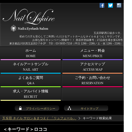
五反田駅西口徒歩１分。
初めての方も安心してご利用いただけるアットホームなネイル＆まつえくサロンです。
お得な割引キャンペーン開催中！！ 美容所登録番号：27品保生環き第126号
東京都品川区西五反田2-7-9-2F TEl：03-5935-7216（平日 12時－22時／土・祝 12時－21時）
ホーム
メニュー・料金
HOME
MENU/PRICE
ネイルアートサンプル
アクセスマップ
NAIL ART
ACCESS MAP
よくあるご質問
ご予約・お問い合わせ
Q&A
RESERVATION
求人・アルバイト情報
RECRUIT
プライバシーポリシー
サイトマップ
五反田 ネイル サロン＆まつえく 「リュフェール」
キーワード検索結果
＜キーワード＞ロココ