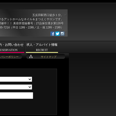
五反田駅西口徒歩１分。
けるアットホームなネイル＆まつえくサロンです。
催中！！ 美容所登録番号：27品保生環き第126号
935-7216（平日 12時－22時／土・祝 12時－21時）
約・お問い合わせ
求人・アルバイト情報
RESERVATION
RECRUIT
イバシーポリシー
サイトマップ