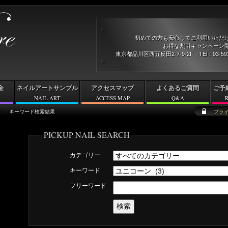
初めての方も安心してご利用いただ
お得な割引キャンペーン開
東京都品川区西五反田2-7-9-2F TEl：03-5
金
ネイルアートサンプル
アクセスマップ
よくあるご質問
ご予
NAIL ART
ACCESS MAP
Q&A
キーワード検索結果
プラ
PICKUP NAIL SEARCH
カテゴリー
キーワード
フリーワード