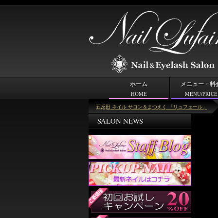
ホーム
メニュー・料
HOME
MENU/PRICE
＜キーワード＞ユニコーン
五反田 ネイル サロン＆まつえく 「リュフェール」
SALON NEWS