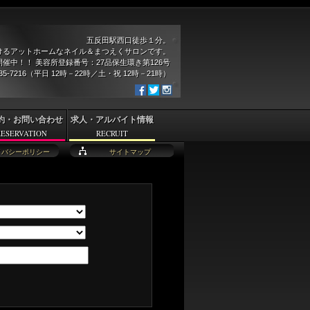
五反田駅西口徒歩１分。
けるアットホームなネイル＆まつえくサロンです。
催中！！ 美容所登録番号：27品保生環き第126号
935-7216（平日 12時－22時／土・祝 12時－21時）
約・お問い合わせ
求人・アルバイト情報
RESERVATION
RECRUIT
イバシーポリシー
サイトマップ