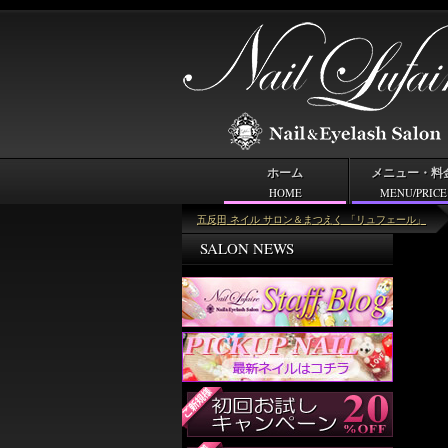
ホーム
メニュー・料
HOME
MENU/PRICE
＜キーワード＞ミント
五反田 ネイル サロン＆まつえく 「リュフェール」
SALON NEWS