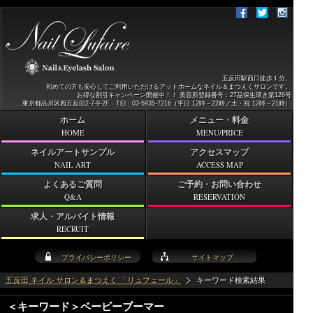
五反田駅西口徒歩１分。
初めての方も安心してご利用いただけるアットホームなネイル＆まつえくサロンです。
お得な割引キャンペーン開催中！！ 美容所登録番号：27品保生環き第126号
東京都品川区西五反田2-7-9-2F TEl：03-5935-7216（平日 12時－22時／土・祝 12時－21時）
ホーム
メニュー・料金
HOME
MENU/PRICE
ネイルアートサンプル
アクセスマップ
NAIL ART
ACCESS MAP
よくあるご質問
ご予約・お問い合わせ
Q&A
RESERVATION
求人・アルバイト情報
RECRUIT
プライバシーポリシー
サイトマップ
五反田 ネイル サロン＆まつえく 「リュフェール」
キーワード検索結果
＜キーワード＞ベービーブーマー