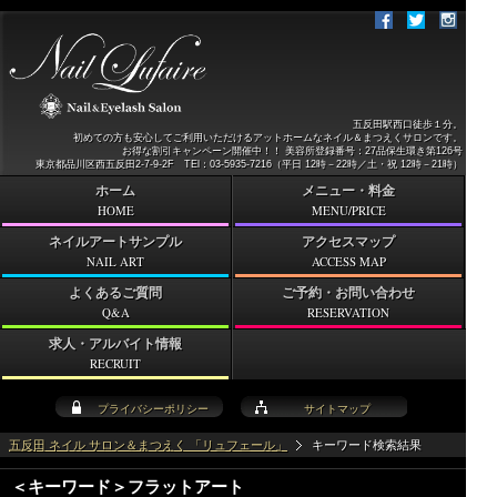
五反田駅西口徒歩１分。
初めての方も安心してご利用いただけるアットホームなネイル＆まつえくサロンです。
お得な割引キャンペーン開催中！！ 美容所登録番号：27品保生環き第126号
東京都品川区西五反田2-7-9-2F TEl：03-5935-7216（平日 12時－22時／土・祝 12時－21時）
ホーム
メニュー・料金
HOME
MENU/PRICE
ネイルアートサンプル
アクセスマップ
NAIL ART
ACCESS MAP
よくあるご質問
ご予約・お問い合わせ
Q&A
RESERVATION
求人・アルバイト情報
RECRUIT
プライバシーポリシー
サイトマップ
五反田 ネイル サロン＆まつえく 「リュフェール」
キーワード検索結果
＜キーワード＞フラットアート