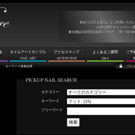
初めての方も安心してご利用いただ
お得な割引キャンペーン開
東京都品川区西五反田2-7-9-2F TEl：03-5
金
ネイルアートサンプル
アクセスマップ
よくあるご質問
ご予
NAIL ART
ACCESS MAP
Q&A
キーワード検索結果
プラ
PICKUP NAIL SEARCH
カテゴリー
キーワード
フリーワード