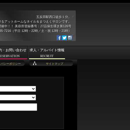
五反田駅西口徒歩１分。
けるアットホームなネイル＆まつえくサロンです。
催中！！ 美容所登録番号：27品保生環き第126号
935-7216（平日 12時－22時／土・祝 12時－21時）
約・お問い合わせ
求人・アルバイト情報
RESERVATION
RECRUIT
イバシーポリシー
サイトマップ