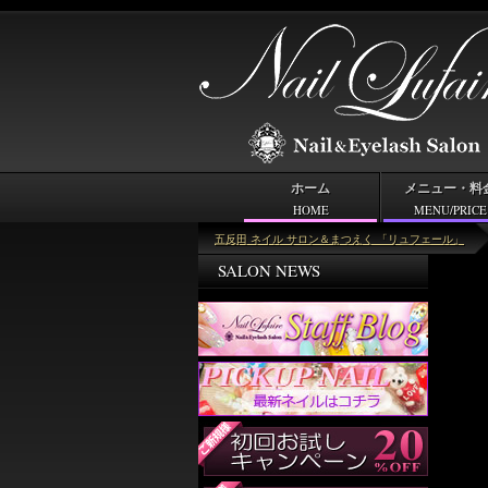
ホーム
メニュー・料
HOME
MENU/PRICE
＜キーワード＞フット
五反田 ネイル サロン＆まつえく 「リュフェール」
SALON NEWS