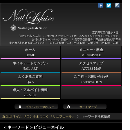
五反田駅西口徒歩１分。
初めての方も安心してご利用いただけるアットホームなネイル＆まつえくサロンです。
お得な割引キャンペーン開催中！！ 美容所登録番号：27品保生環き第126号
東京都品川区西五反田2-7-9-2F TEl：03-5935-7216（平日 12時－22時／土・祝 12時－21時）
ホーム
メニュー・料金
HOME
MENU/PRICE
ネイルアートサンプル
アクセスマップ
NAIL ART
ACCESS MAP
よくあるご質問
ご予約・お問い合わせ
Q&A
RESERVATION
求人・アルバイト情報
RECRUIT
プライバシーポリシー
サイトマップ
五反田 ネイル サロン＆まつえく 「リュフェール」
キーワード検索結果
＜キーワード＞ビジューネイル