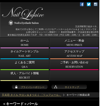
五反田駅西口徒歩１分。
初めての方も安心してご利用いただけるアットホームなネイル＆まつえくサロンです。
お得な割引キャンペーン開催中！！ 美容所登録番号：27品保生環き第126号
東京都品川区西五反田2-7-9-2F TEl：03-5935-7216（平日 12時－22時／土・祝 12時－21時）
ホーム
メニュー・料金
HOME
MENU/PRICE
ネイルアートサンプル
アクセスマップ
NAIL ART
ACCESS MAP
よくあるご質問
ご予約・お問い合わせ
Q&A
RESERVATION
求人・アルバイト情報
RECRUIT
プライバシーポリシー
サイトマップ
五反田 ネイル サロン＆まつえく 「リュフェール」
キーワード検索結果
＜キーワード＞パール