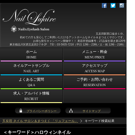
五反田駅西口徒歩１分。
初めての方も安心してご利用いただけるアットホームなネイル＆まつえくサロンです。
お得な割引キャンペーン開催中！！ 美容所登録番号：27品保生環き第126号
東京都品川区西五反田2-7-9-2F TEl：03-5935-7216（平日 12時－22時／土・祝 12時－21時）
ホーム
メニュー・料金
HOME
MENU/PRICE
ネイルアートサンプル
アクセスマップ
NAIL ART
ACCESS MAP
よくあるご質問
ご予約・お問い合わせ
Q&A
RESERVATION
求人・アルバイト情報
RECRUIT
プライバシーポリシー
サイトマップ
五反田 ネイル サロン＆まつえく 「リュフェール」
キーワード検索結果
＜キーワード＞ハロウィンネイル