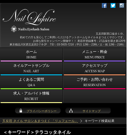
五反田駅西口徒歩１分。
初めての方も安心してご利用いただけるアットホームなネイル＆まつえくサロンです。
お得な割引キャンペーン開催中！！ 美容所登録番号：27品保生環き第126号
東京都品川区西五反田2-7-9-2F TEl：03-5935-7216（平日 12時－22時／土・祝 12時－21時）
ホーム
メニュー・料金
HOME
MENU/PRICE
ネイルアートサンプル
アクセスマップ
NAIL ART
ACCESS MAP
よくあるご質問
ご予約・お問い合わせ
Q&A
RESERVATION
求人・アルバイト情報
RECRUIT
プライバシーポリシー
サイトマップ
五反田 ネイル サロン＆まつえく 「リュフェール」
キーワード検索結果
＜キーワード＞テラコッタネイル