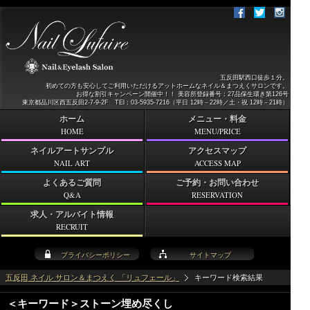
五反田駅西口徒歩１分。
初めての方も安心してご利用いただけるアットホームなネイル＆まつえくサロンです。
お得な割引キャンペーン開催中！！ 美容所登録番号：27品保生環き第126号
東京都品川区西五反田2-7-9-2F TEl：03-5935-7216（平日 12時－22時／土・祝 12時－21時）
ホーム
メニュー・料金
HOME
MENU/PRICE
ネイルアートサンプル
アクセスマップ
NAIL ART
ACCESS MAP
よくあるご質問
ご予約・お問い合わせ
Q&A
RESERVATION
求人・アルバイト情報
RECRUIT
プライバシーポリシー
サイトマップ
五反田 ネイル サロン＆まつえく 「リュフェール」
キーワード検索結果
＜キーワード＞ストーン埋め尽くし