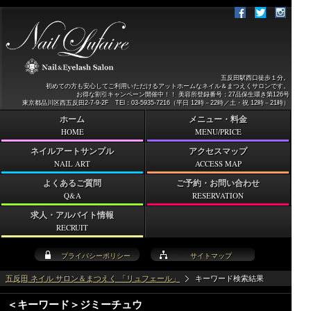
五反田駅西口徒歩１分。
初めての方も安心してご利用いただけるアットホームなネイル＆まつえくサロンです。
お得な割引キャンペーン開催中！！ 美容所登録番号：27品保生環き第126号
東京都品川区西五反田2-7-9-2F TEl：03-5935-7216（平日 12時－22時／土・祝 12時－21時）
ホーム
メニュー・料金
HOME
MENU/PRICE
ネイルアートサンプル
アクセスマップ
NAIL ART
ACCESS MAP
よくあるご質問
ご予約・お問い合わせ
Q&A
RESERVATION
求人・アルバイト情報
RECRUIT
プライバシーポリシー
サイトマップ
五反田 ネイル サロン＆まつえく 「リュフェール」
キーワード検索結果
＜キーワード＞ジミーチュウ