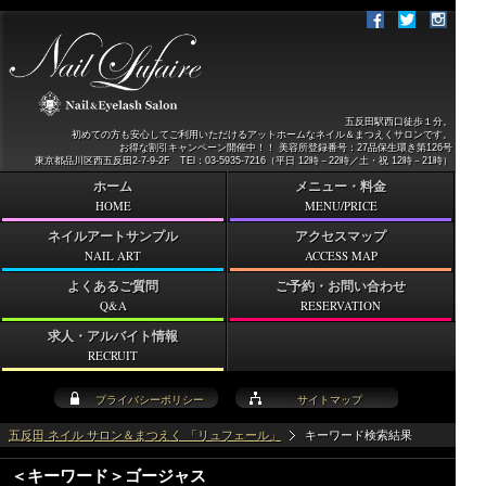
五反田駅西口徒歩１分。
初めての方も安心してご利用いただけるアットホームなネイル＆まつえくサロンです。
お得な割引キャンペーン開催中！！ 美容所登録番号：27品保生環き第126号
東京都品川区西五反田2-7-9-2F TEl：03-5935-7216（平日 12時－22時／土・祝 12時－21時）
ホーム
メニュー・料金
HOME
MENU/PRICE
ネイルアートサンプル
アクセスマップ
NAIL ART
ACCESS MAP
よくあるご質問
ご予約・お問い合わせ
Q&A
RESERVATION
求人・アルバイト情報
RECRUIT
プライバシーポリシー
サイトマップ
五反田 ネイル サロン＆まつえく 「リュフェール」
キーワード検索結果
＜キーワード＞ゴージャス