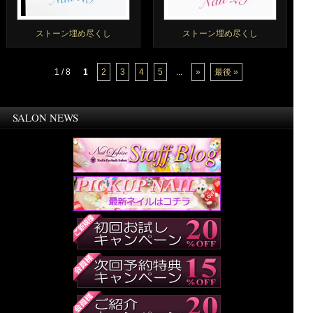
ストーン埋め尽くし
ストーン埋め尽くし
1 / 8
1
2
3
4
5
...
»
最後 »
SALON NEWS